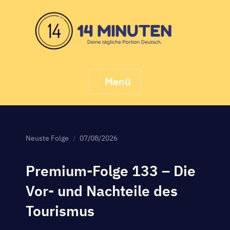
Skip
to
content
Menü
Neuste Folge
07/08/2026
Premium-Folge 133 – Die
Vor- und Nachteile des
Tourismus