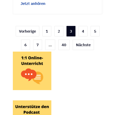
Jetzt anhören
Seitennummerierung
Vorherige
1
2
3
4
5
der
6
7
…
40
Nächste
Beiträge