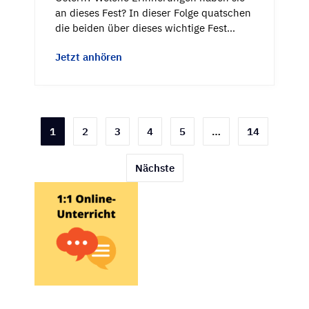
an dieses Fest? In dieser Folge quatschen
die beiden über dieses wichtige Fest…
Jetzt anhören
Seitennummerierung
1
2
3
4
5
…
14
der
Nächste
Beiträge