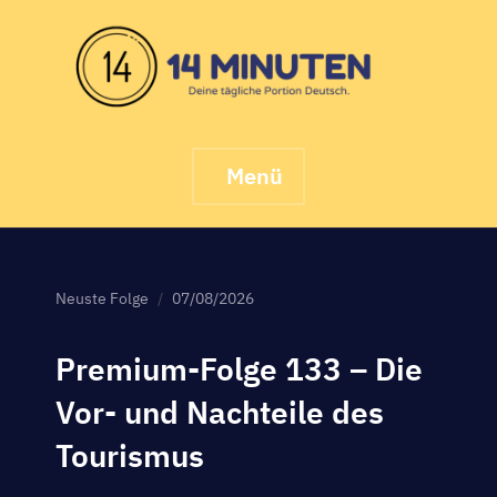
Skip
to
content
Menü
Neuste Folge
07/08/2026
Premium-Folge 133 – Die
Vor- und Nachteile des
Tourismus