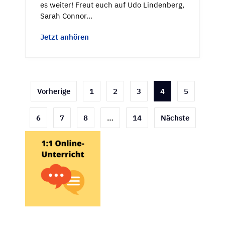
es weiter! Freut euch auf Udo Lindenberg,
Sarah Connor…
Jetzt anhören
Seitennummerierung
Vorherige
1
2
3
4
5
der
6
7
8
…
14
Nächste
Beiträge