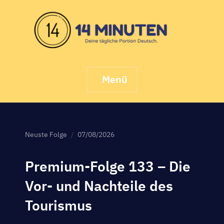
Skip
to
content
Menü
Neuste Folge
07/08/2026
Premium-Folge 133 – Die
Vor- und Nachteile des
Tourismus