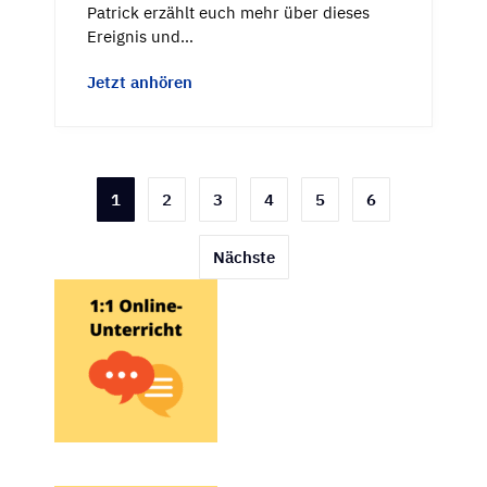
Patrick erzählt euch mehr über dieses
Ereignis und…
Jetzt anhören
Seitennummerierung
1
2
3
4
5
6
der
Nächste
Beiträge