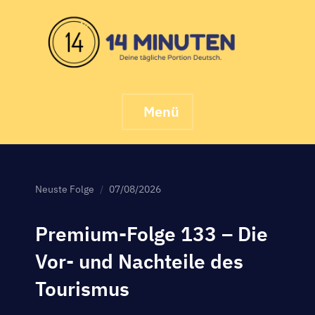
Skip
to
content
Menü
Neuste Folge
07/08/2026
Premium-Folge 133 – Die
Vor- und Nachteile des
Tourismus