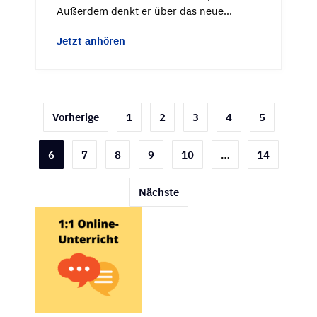
Außerdem denkt er über das neue…
Jetzt anhören
Seitennummerierung
Vorherige
1
2
3
4
5
der
6
7
8
9
10
…
14
Beiträge
Nächste