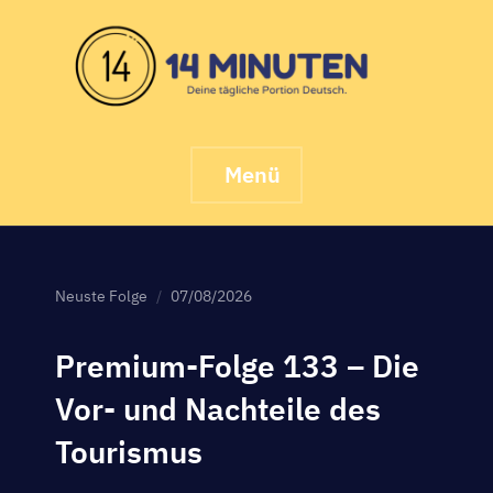
Skip
to
content
Menü
Neuste Folge
07/08/2026
Premium-Folge 133 – Die
Vor- und Nachteile des
Tourismus