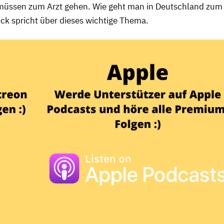
müssen zum Arzt gehen. Wie geht man in Deutschland zum
rick spricht über dieses wichtige Thema.