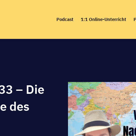
Skip
to
Podcast
1:1 Online-Unterricht
P
content
33 – Die
le des