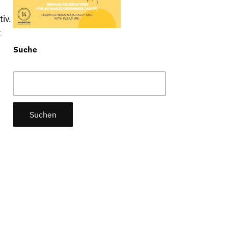
iv.
t
Suche
Suchen
nach: