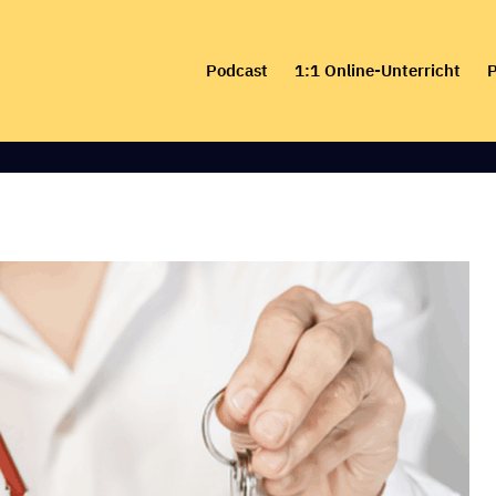
Skip
to
Podcast
1:1 Online-Unterricht
P
content