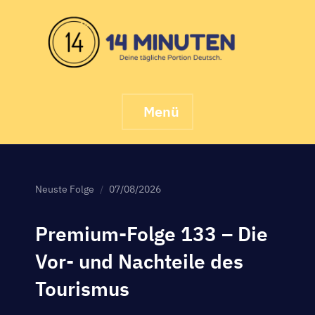
Skip
to
content
Menü
Neuste Folge
07/08/2026
Premium-Folge 133 – Die
Vor- und Nachteile des
Tourismus