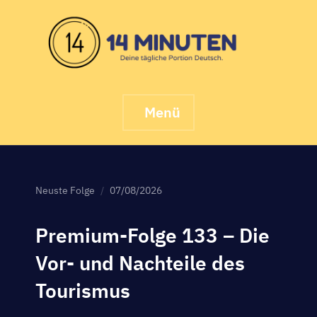
Skip
to
content
Menü
Neuste Folge
07/08/2026
Premium-Folge 133 – Die
Vor- und Nachteile des
Tourismus