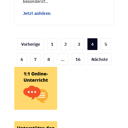
besonders?…
Jetzt anhören
Seitennummerierung
Vorherige
1
2
3
4
5
der
6
7
8
…
16
Nächste
Beiträge