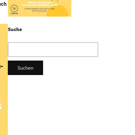
uch
Suche
Suchen
nach: