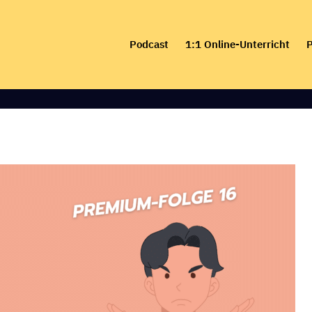
Skip
to
Podcast
1:1 Online-Unterricht
P
content