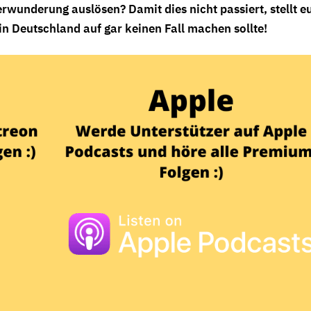
erwunderung auslösen? Damit dies nicht passiert, stellt e
 in Deutschland auf gar keinen Fall machen sollte!