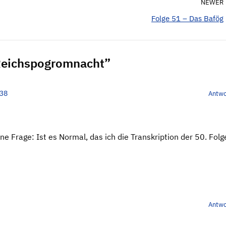
NEWER
Folge 51 – Das Bafög
 Reichspogromnacht”
:38
Antwo
ine Frage: Ist es Normal, das ich die Transkription der 50. Folg
Antwo