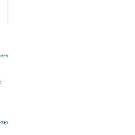
rten
e
rten