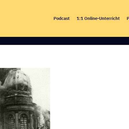
Skip
to
Podcast
1:1 Online-Unterricht
P
content