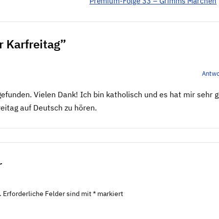
Premium-Folge 33 – Grimms Märchen
r Karfreitag”
Antwo
efunden. Vielen Dank! Ich bin katholisch und es hat mir sehr g
reitag auf Deutsch zu hören.
r
.
Erforderliche Felder sind mit
*
markiert