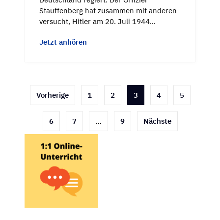
Stauffenberg hat zusammen mit anderen
versucht, Hitler am 20. Juli 1944…
Jetzt anhören
Seitennummerierung
Vorherige
1
2
3
4
5
der
6
7
…
9
Nächste
Beiträge