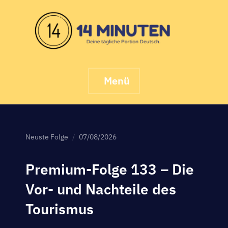
Skip
to
content
Menü
Neuste Folge
07/08/2026
Premium-Folge 133 – Die
Vor- und Nachteile des
Tourismus