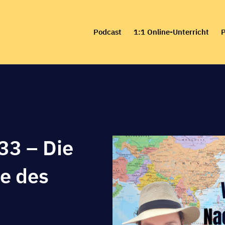
Skip
to
Podcast
1:1 Online-Unterricht
P
content
33 – Die
le des