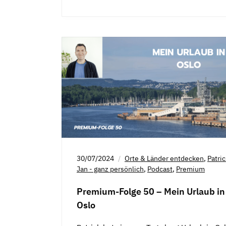
30/07/2024
Orte & Länder entdecken
,
Patri
Jan - ganz persönlich
,
Podcast
,
Premium
Premium-Folge 50 – Mein Urlaub in
Oslo