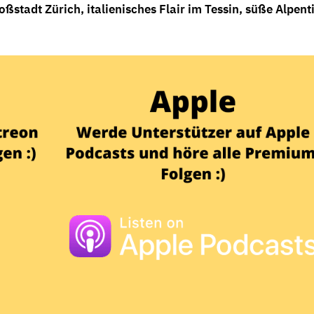
oßstadt Zürich, italienisches Flair im Tessin, süße Alpent