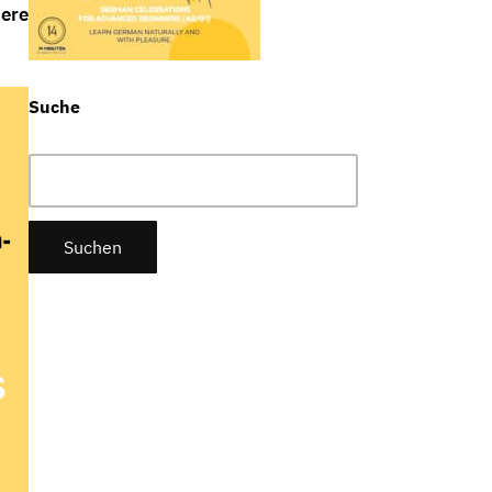
iere
Suche
Suchen
nach: