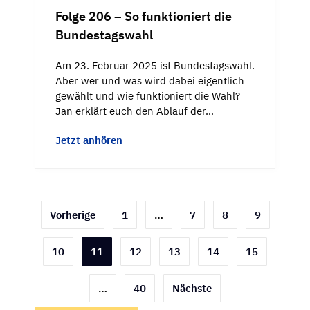
Folge 206 – So funktioniert die
Bundestagswahl
Am 23. Februar 2025 ist Bundestagswahl.
Aber wer und was wird dabei eigentlich
gewählt und wie funktioniert die Wahl?
Jan erklärt euch den Ablauf der…
Jetzt anhören
Seitennummerierung
Vorherige
1
…
7
8
9
der
10
11
12
13
14
15
Beiträge
…
40
Nächste