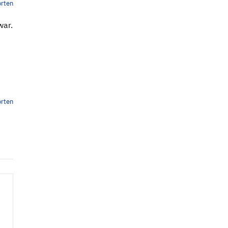
rten
war.
rten