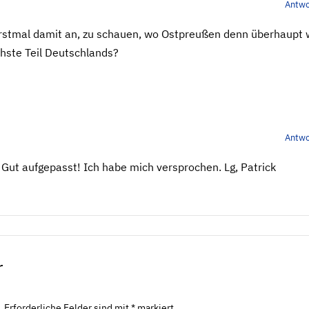
Antwo
 erstmal damit an, zu schauen, wo Ostpreußen denn überhaupt 
chste Teil Deutschlands?
Antwo
n. Gut aufgepasst! Ich habe mich versprochen. Lg, Patrick
r
.
Erforderliche Felder sind mit
*
markiert