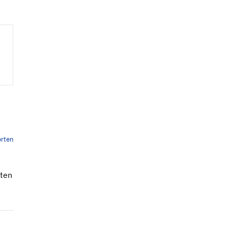
rten
hten