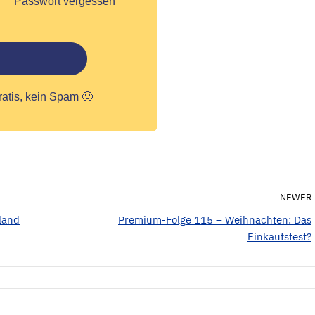
Passwort vergessen
ratis, kein Spam 🙂
NEWER
land
Premium-Folge 115 – Weihnachten: Das
Einkaufsfest?