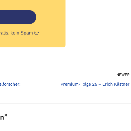
ratis, kein Spam 🙂
NEWER
lforscher:
Premium-Folge 25 – Erich Kästner
en”