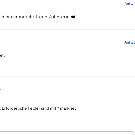
Antwo
ch bin immer ihr treue Zuhörerin ❤️
Antwo
en.
r
.
Erforderliche Felder sind mit
*
markiert