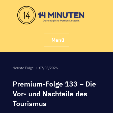
Skip
to
content
Menü
Neuste Folge
07/08/2026
Premium-Folge 133 – Die
Vor- und Nachteile des
Tourismus