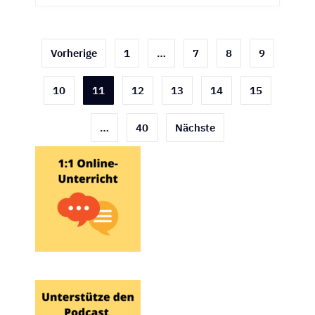
Seitennummerierung
Vorherige
1
…
7
8
9
der
10
11
12
13
14
15
Beiträge
…
40
Nächste