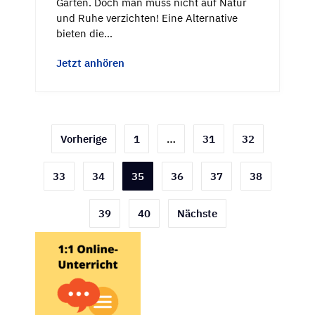
Garten. Doch man muss nicht auf Natur
und Ruhe verzichten! Eine Alternative
bieten die…
Jetzt anhören
Seitennummerierung
Vorherige
1
…
31
32
der
33
34
35
36
37
38
Beiträge
39
40
Nächste