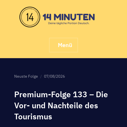
Skip
to
content
Menü
Neuste Folge
07/08/2026
Premium-Folge 133 – Die
Vor- und Nachteile des
Tourismus