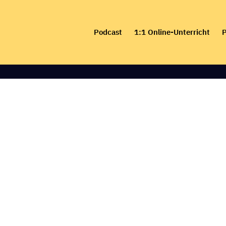
Skip
to
Podcast
1:1 Online-Unterricht
P
content